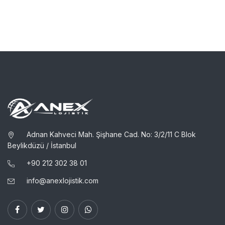
Adnan Kahveci Mah. Şişhane Cad. No: 3/2/11 C Blok
Beylikdüzü / İstanbul
+90 ​212 302 38 01
info@anexlojistik.com