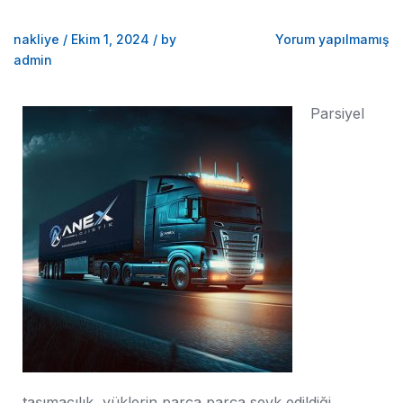
nakliye
/
Ekim 1, 2024
/
by
Yorum yapılmamış
admin
Parsiyel
taşımacılık, yüklerin parça parça sevk edildiği