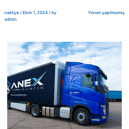
nakliye
/
Ekim 1, 2024
/
by
Yorum yapılmamış
admin