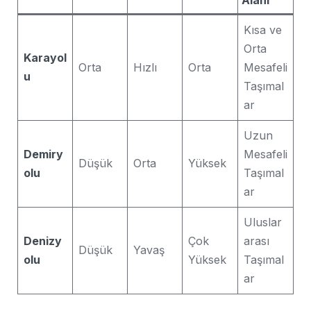
Alanı
Kısa ve
Orta
Karayol
Orta
Hızlı
Orta
Mesafeli
u
Taşımal
ar
Uzun
Demiry
Mesafeli
Düşük
Orta
Yüksek
olu
Taşımal
ar
Uluslar
Denizy
Çok
arası
Düşük
Yavaş
olu
Yüksek
Taşımal
ar