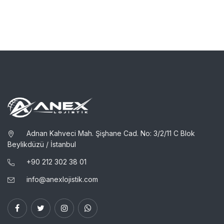
Adnan Kahveci Mah. Şişhane Cad. No: 3/2/11 C Blok
Beylikdüzü / İstanbul
+90 ​212 302 38 01
info@anexlojistik.com