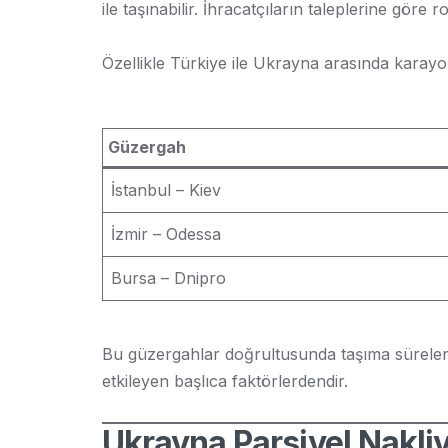
ile taşınabilir. İhracatçıların taleplerine göre r
Özellikle Türkiye ile Ukrayna arasında karayol
Güzergah
İstanbul – Kiev
İzmir – Odessa
Bursa – Dnipro
Bu güzergahlar doğrultusunda taşıma süreleri be
etkileyen başlıca faktörlerdendir.
Ukrayna Parsiyel Nakliy