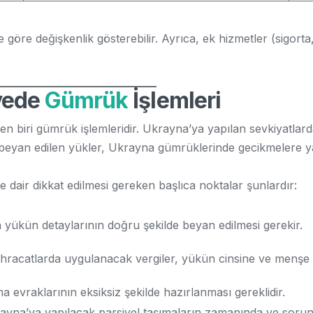
öre değişkenlik gösterebilir. Ayrıca, ek hizmetler (sigorta, 
iyede
Gümrük
İşlemleri
en biri gümrük işlemleridir. Ukrayna’ya yapılan sevkiyatlar
ik beyan edilen yükler, Ukrayna gümrüklerinde gecikmelere ya
 dair dikkat edilmesi gereken başlıca noktalar şunlardır:
n yükün detaylarının doğru şekilde beyan edilmesi gerekir.
ihracatlarda uygulanacak vergiler, yükün cinsine ve menşe ü
ma evraklarının eksiksiz şekilde hazırlanması gereklidir.
ayna’ya yapılacak parsiyel taşımaların zamanında ve sorun