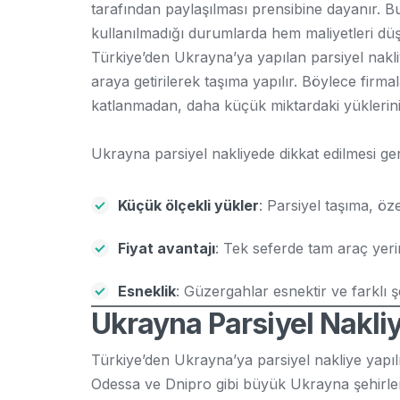
tarafından paylaşılması prensibine dayanır. B
kullanılmadığı durumlarda hem maliyetleri düşürü
Türkiye’den Ukrayna’ya yapılan parsiyel nakliy
araya getirilerek taşıma yapılır. Böylece firm
katlanmadan, daha küçük miktardaki yüklerini t
Ukrayna parsiyel nakliyede dikkat edilmesi ge
Küçük ölçekli yükler
: Parsiyel taşıma, öz
Fiyat avantajı
: Tek seferde tam araç yer
Esneklik
: Güzergahlar esnektir ve farklı şe
Ukrayna Parsiyel Nakliy
Türkiye’den Ukrayna’ya parsiyel nakliye yapılır
Odessa ve Dnipro gibi büyük Ukrayna şehirleri 